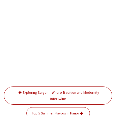
Điều
Exploring Saigon – Where Tradition and Modernity
hướng
Intertwine
bài
viết
Top 5 Summer Flavors in Hanoi