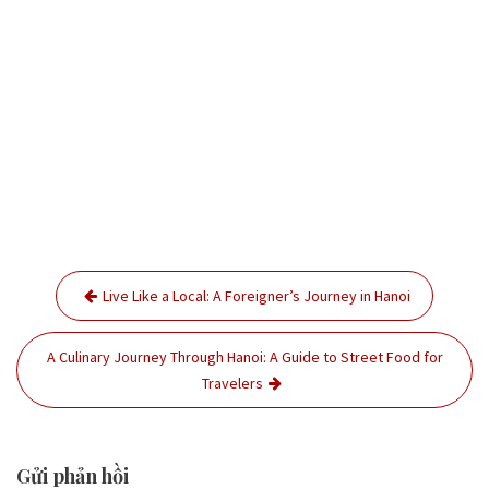
Điều
Live Like a Local: A Foreigner’s Journey in Hanoi
hướng
bài
A Culinary Journey Through Hanoi: A Guide to Street Food for
viết
Travelers
Gửi phản hồi